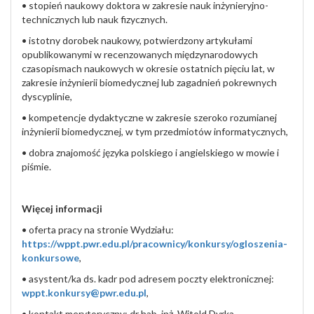
•
stopień naukowy doktora w zakresie nauk inżynieryjno-
technicznych lub nauk fizycznych.
•
istotny dorobek naukowy, potwierdzony artykułami
opublikowanymi w recenzowanych międzynarodowych
czasopismach naukowych w okresie ostatnich pięciu lat, w
zakresie inżynierii biomedycznej lub zagadnień pokrewnych
dyscyplinie,
•
kompetencje dydaktyczne w zakresie szeroko rozumianej
inżynierii biomedycznej, w tym przedmiotów informatycznych,
•
dobra znajomość języka polskiego i angielskiego w mowie i
piśmie.
Więcej informacji
•
oferta pracy na stronie Wydziału:
https://wppt.pwr.edu.pl/pracownicy/konkursy/ogloszenia-
konkursowe
,
•
asystent/ka ds. kadr pod adresem poczty elektronicznej:
wppt.konkursy@pwr.edu.pl
,
•
kontakt merytoryczny: dr hab. inż. Witold Dyrka