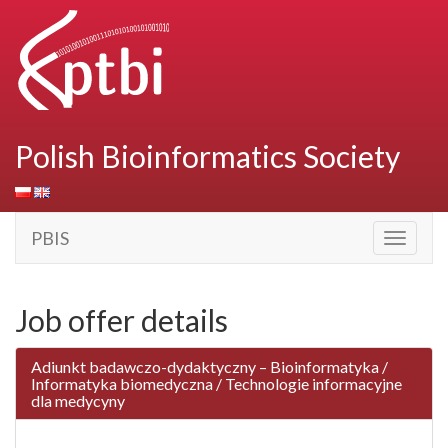
Polish Bioinformatics Society
PBIS
Toggle
navigati
Job offer details
Adiunkt badawczo-dydaktyczny – Bioinformatyka /
Informatyka biomedyczna / Technologie informacyjne
dla medycyny