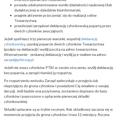
posiada udokumentowane wyniki działalności naukowej i/lub
dydaktycznej w dziedzinie bioinformatyki,
pragnie aktywnie przyczyniać się do realizacji celów
Towarzystwa,
przedstawi zarządowi deklarację członkowską popartą przez
dwóch członków zwyczajnych.
Jeżeli spełniasz trzy pierwsze warunki, wypełnij
deklarację
członkowską
, uzyskaj poparcie dwóch członków Towarzystwa
(podpis na deklaracji) i wyślij pocztą na adres towarzystwa.
Alternatywnie - zeskanuj deklarację i wyślij ją e-mailem na adres:
zarzad@ptbi.org.pl
Jeżeli nie znasz członków PTBI w swoim otoczeniu, wyślij deklarację
bez poparcia, a zarząd również ją rozpatrzy.
Po rozpatrzeniu wniosku Zarząd zadecyduje o przyjęciu lub
nieprzyjęciu do grona członków i powiadomi Cię emailem o swojej
decyzji. Jeśli będzie ona pozytywna, zostaniesz dopisany do bazy
członków i poproszony o opłacenie pierwszej składki
członkowskiej.
Składki opłacane są w trybie rocznym. Rok składkowy zaczyna się w
momencie przyjęcia do grona członków i trwa 12 miesięcy. Roczna