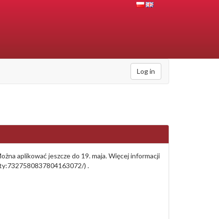
Log in
na aplikować jeszcze do 19. maja. Więcej informacji
ivity:7327580837804163072/) .