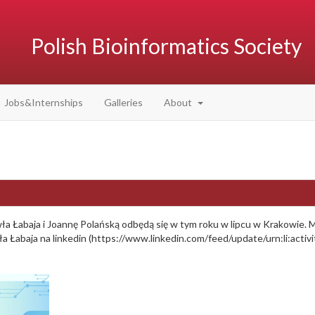
Polish Bioinformatics Society
Jobs&Internships
Galleries
About
abaja i Joannę Polańską odbędą się w tym roku w lipcu w Krakowie. Moż
a Łabaja na linkedin (https://www.linkedin.com/feed/update/urn:li:act