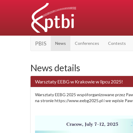
PBIS
News
Conferences
Contests
News details
Warsztaty EEBG w Krakowie w lipcu 2025!
Warsztaty EEBG 2025 współorganizowane przez Pawła Ł
na stronie https://www.eebg2025.pl i we wpisie Pawł